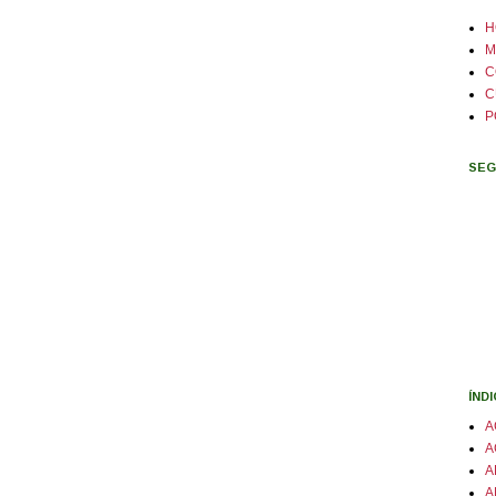
H
M
C
C
P
SEG
ÍND
A
A
A
A