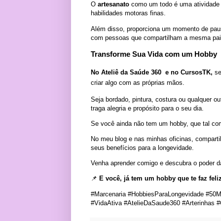
O
artesanato
como um todo é uma atividade q
habilidades motoras finas.
Além disso, proporciona um momento de pausa
com pessoas que compartilham a mesma paix
Transforme Sua Vida com um Hobby
No
Ateliê da Saúde 360
e no CursosTK,
se
criar algo com as próprias mãos.
Seja bordado, pintura, costura ou qualquer ou
traga alegria e propósito para o seu dia.
Se você ainda não tem um hobby, que tal c
No meu blog e nas minhas oficinas, compartil
seus benefícios para a longevidade.
Venha aprender comigo e descubra o poder da 
📌
E você, já tem um hobby que te faz fel
#Marcenaria #HobbiesParaLongevidade #50
#VidaAtiva #AtelieDaSaude360 #Arterinhas #