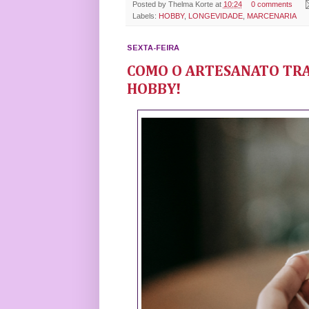
Posted by
Thelma Korte
at
10:24
0 comments
Labels:
HOBBY
,
LONGEVIDADE
,
MARCENARIA
SEXTA-FEIRA
COMO O ARTESANATO TRA
HOBBY!