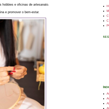
s hobbies e oficinas de artesanato.
H
M
otina e promover o bem-estar.
C
C
P
SEG
ÍND
A
A
A
A