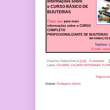
informações sobre
o
CURSO BÁSICO DE
BIJUTERIAS
Clique aqui
para mais
informações sobre o CURSO
COMPLETO
PROFISSIONALIZANTE DE BIJUTERIAS
INFORMAÇÕES E 
Telefone: 
E-mail: cur
Posted by
Thelma Korte
at
17:03
0 comments
Labels:
COLARES
,
COLARES ARTESANAIS
,
FLORE
Página ini
Assinar:
Postagens (Atom)