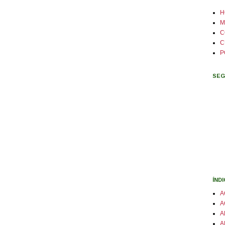
H
M
C
C
P
SEG
ÍND
A
A
A
A