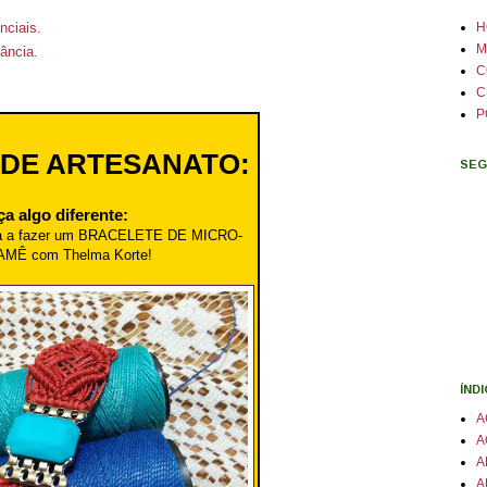
H
nciais.
M
ância.
C
C
P
 DE ARTESANATO:
SEG
ça algo diferente:
la a fazer um BRACELETE DE MICRO-
AMÊ com
Thelma Korte!
ÍND
A
A
A
A