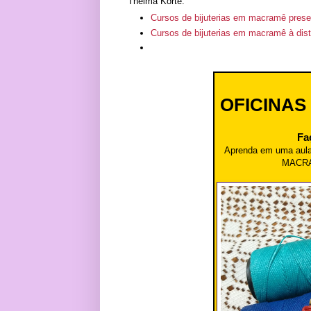
Thelma Korte:
Cursos de bijuterias em macramê prese
Cursos de bijuterias em macramê à dist
OFICINAS
Fa
Aprenda em uma au
MACR